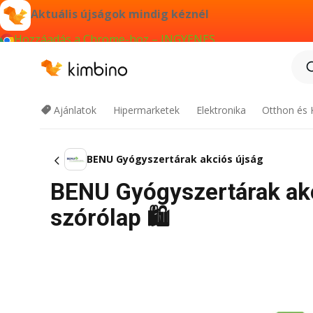
Aktuális újságok mindig kéznél
Hozzáadás a Chrome-hoz – INGYENES
Ajánlatok
Hipermarketek
Elektronika
Otthon és 
BENU Gyógyszertárak akciós újság
BENU Gyógyszertárak akci
szórólap 🛍️