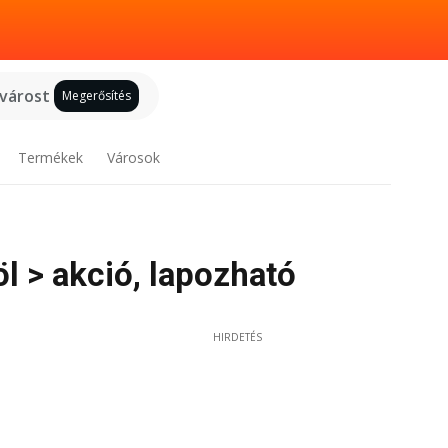
 várost
Megerősítés
Termékek
Városok
l > akció, lapozható
HIRDETÉS