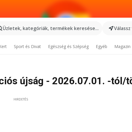
Üzletek, kategóriák, termékek keresése...
Válassz
Kert
Sport és Divat
Egészség és Szépség
Egyéb
Magazin
ós újság - 2026.07.01. -tól/tö
HIRDETÉS