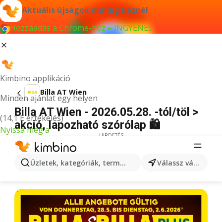
Aktuális újságok mindig kéznél
Hozzáadás a Chrome-hoz – INGYENES
Kimbino applikáció
Billa AT Wien
Minden ajánlat egy helyen
Billa AT Wien - 2026.05.28. -tól/töl >
(14,1 E értékelés)
akció, lapozható szórólap 🛍️
Nyissa meg a
HIRDETÉS
Üzletek, kategóriák, termékek keresése...
Válassz várost