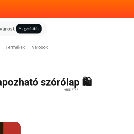
 várost
Megerősítés
Termékek
Városok
apozható szórólap 🛍️
HIRDETÉS