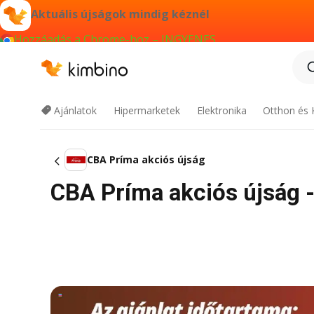
Aktuális újságok mindig kéznél
Hozzáadás a Chrome-hoz – INGYENES
Ajánlatok
Hipermarketek
Elektronika
Otthon és 
CBA Príma akciós újság
CBA Príma akciós újság - 