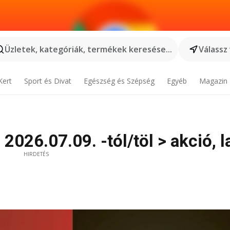
Üzletek, kategóriák, termékek keresése...
Válassz
Kert
Sport és Divat
Egészség és Szépség
Egyéb
Magazin
2026.07.09. -tól/töl > akció, l
HIRDETÉS