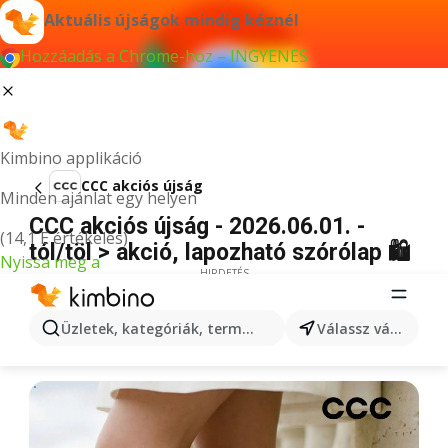
Aktuális újságok mindig kéznél
Hozzáadás a Chrome-hoz – INGYENES
Kimbino applikáció
CCC akciós újság
Minden ajánlat egy helyen
CCC akciós újság - 2026.06.01. -
(14,1 E értékelés)
tól/töl > akció, lapozható szórólap 🛍️
Nyissa meg a
HIRDETÉS
Üzletek, kategóriák, termékek keresése...
Válassz várost