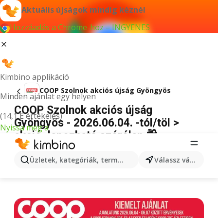
Aktuális újságok mindig kéznél
Hozzáadás a Chrome-hoz – INGYENES
Kimbino applikáció
COOP Szolnok akciós újság Gyöngyös
Minden ajánlat egy helyen
COOP Szolnok akciós újság
(14,1 E értékelés)
Gyöngyös - 2026.06.04. -tól/töl >
Nyissa meg a
akció, lapozható szórólap 🛍️
HIRDETÉS
Üzletek, kategóriák, termékek keresése...
Válassz várost