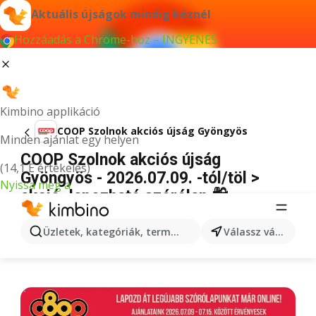
Aktuális újságok mindig kéznél
Hozzáadás a Chrome-hoz – INGYENES
Kimbino applikáció
COOP Szolnok akciós újság Gyöngyös
Minden ajánlat egy helyen
COOP Szolnok akciós újság
(14,1 E értékelés)
Gyöngyös - 2026.07.09. -tól/töl >
Nyissa meg a
akció, lapozható szórólap 🛍️
HIRDETÉS
Üzletek, kategóriák, termékek keresése...
Válassz várost