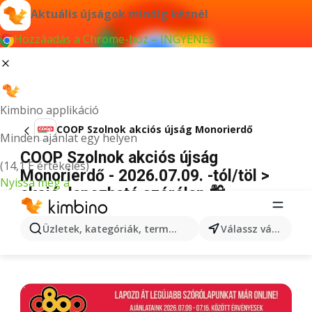
Aktuális újságok mindig kéznél
Hozzáadás a Chrome-hoz – INGYENES
Kimbino applikáció
COOP Szolnok akciós újság Monorierdő
Minden ajánlat egy helyen
COOP Szolnok akciós újság
(14,1 E értékelés)
Monorierdő - 2026.07.09. -tól/töl >
Nyissa meg a
akció, lapozható szórólap 🛍️
HIRDETÉS
Üzletek, kategóriák, termékek keresése...
Válassz várost