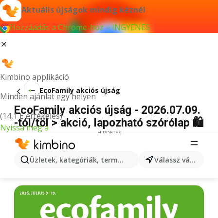
Aktuális újságok mindig kéznél
Hozzáadás a Chrome-hoz – INGYENES
Kimbino applikáció
EcoFamily akciós újság
Minden ajánlat egy helyen
EcoFamily akciós újság - 2026.07.09.
(14,1 E értékelés)
-tól/töl > akció, lapozható szórólap 🛍️
Nyissa meg a
HIRDETÉS
Üzletek, kategóriák, termékek keresése...
Válassz várost