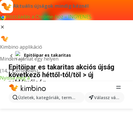
Aktuális újságok mindig kéznél
Hozzáadás a Chrome-hoz – INGYENES
Kimbino applikáció
Epitöipar es takaritas
Minden ajánlat egy helyen
Epitöipar es takaritas akciós újság
(14,1 E értékelés)
következő héttől-tól/töl > új
Nyissa meg a
reklámújság
HIRDETÉS
Üzletek, kategóriák, termékek keresése...
Válassz várost