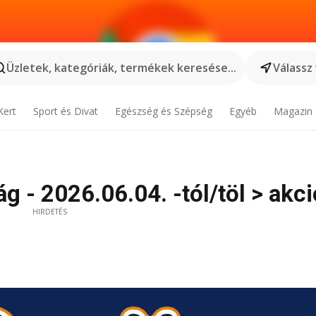
Üzletek, kategóriák, termékek keresése...
Válassz
Kert
Sport és Divat
Egészség és Szépség
Egyéb
Magazin
 - 2026.06.04. -tól/töl > akci
HIRDETÉS