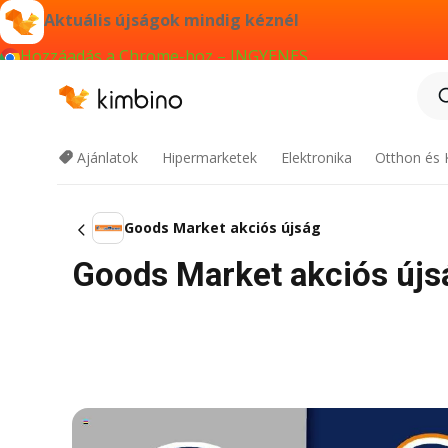
Aktuális újságok mindig kéznél
Hozzáadás a Chrome-hoz – INGYENES
Ajánlatok
Hipermarketek
Elektronika
Otthon és 
Goods Market akciós újság
Goods Market akciós újság