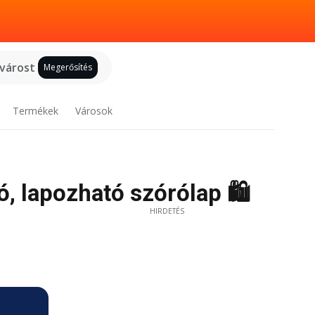
 várost
Megerősítés
Termékek
Városok
ó, lapozható szórólap 🛍️
HIRDETÉS