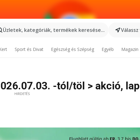
Üzletek, kategóriák, termékek keresése...
Válassz
Kert
Sport és Divat
Egészség és Szépség
Egyéb
Magazin
026.07.03. -tól/töl > akció, la
HIRDETÉS