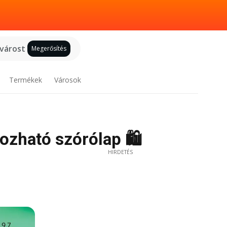
 várost
Megerősítés
Termékek
Városok
pozható szórólap 🛍️
HIRDETÉS