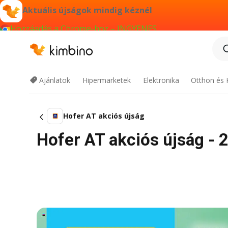
Aktuális újságok mindig kéznél
Hozzáadás a Chrome-hoz – INGYENES
Ajánlatok
Hipermarketek
Elektronika
Otthon és 
Hofer AT akciós újság
Hofer AT akciós újság - 2