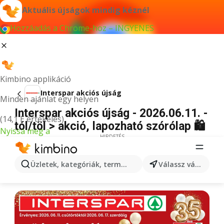
Aktuális újságok mindig kéznél
Hozzáadás a Chrome-hoz – INGYENES
Kimbino applikáció
Interspar akciós újság
Minden ajánlat egy helyen
Interspar akciós újság - 2026.06.11. -
(14,1 E értékelés)
tól/töl > akció, lapozható szórólap 🛍️
Nyissa meg a
HIRDETÉS
Üzletek, kategóriák, termékek keresése...
Válassz várost