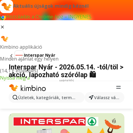
Aktuális újságok mindig kéznél
Hozzáadás a Chrome-hoz – INGYENES
Kimbino applikáció
Interspar Nyár
Minden ajánlat egy helyen
Interspar Nyár - 2026.05.14. -tól/töl >
(14,1 E értékelés)
akció, lapozható szórólap 🛍️
Nyissa meg a
HIRDETÉS
Üzletek, kategóriák, termékek keresése...
Válassz várost