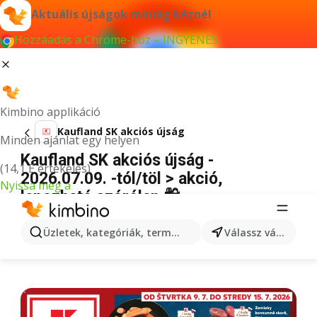
Aktuális újságok mindig kéznél
Hozzáadás a Chrome-hoz – INGYENES
Kimbino applikáció
Kaufland SK akciós újság
Minden ajánlat egy helyen
Kaufland SK akciós újság -
(14,1 E értékelés)
2026.07.09. -tól/töl > akció,
Nyissa meg a
lapozható szórólap 🛍️
HIRDETÉS
Üzletek, kategóriák, termékek keresése...
Válassz várost