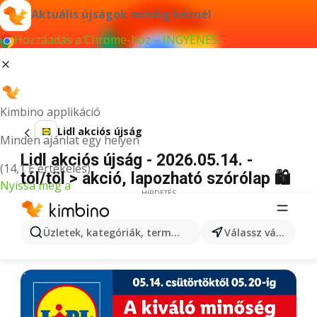
Aktuális újságok mindig kéznél
Hozzáadás a Chrome-hoz – INGYENES
Kimbino applikáció
Lidl akciós újság
Minden ajánlat egy helyen
Lidl akciós újság - 2026.05.14. -
(14,1 E értékelés)
tól/töl > akció, lapozható szórólap 🛍️
Nyissa meg a
HIRDETÉS
Üzletek, kategóriák, termékek keresése...
Válassz várost