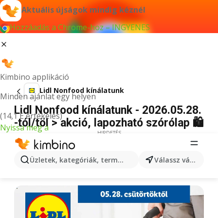
Aktuális újságok mindig kéznél
Hozzáadás a Chrome-hoz – INGYENES
Kimbino applikáció
Lidl Nonfood kínálatunk
Minden ajánlat egy helyen
Lidl Nonfood kínálatunk - 2026.05.28.
(14,1 E értékelés)
-tól/töl > akció, lapozható szórólap 🛍️
Nyissa meg a
HIRDETÉS
Üzletek, kategóriák, termékek keresése...
Válassz várost