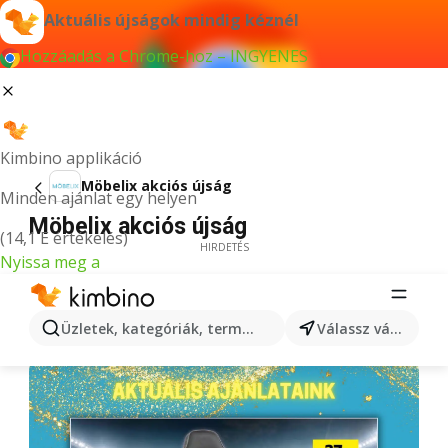
Aktuális újságok mindig kéznél
Hozzáadás a Chrome-hoz – INGYENES
Kimbino applikáció
Möbelix akciós újság
Minden ajánlat egy helyen
Möbelix akciós újság
(14,1 E értékelés)
HIRDETÉS
Nyissa meg a
Üzletek, kategóriák, termékek keresése...
Válassz várost