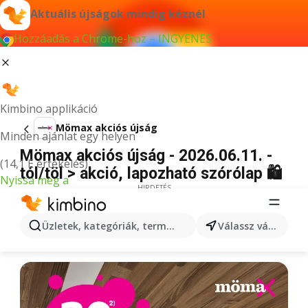
Aktuális újságok mindig kéznél
Hozzáadás a Chrome-hoz – INGYENES
Kimbino applikáció
Mömax akciós újság
Minden ajánlat egy helyen
Mömax akciós újság - 2026.06.11. -
(14,1 E értékelés)
tól/töl > akció, lapozható szórólap 🛍️
Nyissa meg a
HIRDETÉS
Üzletek, kategóriák, termékek keresése...
Válassz várost