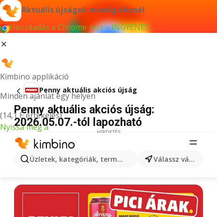
Aktuális újságok mindig kéznél
Hozzáadás a Chrome-hoz – INGYENES
Kimbino applikáció
Penny aktuális akciós újság
Minden ajánlat egy helyen
Penny aktuális akciós újság:
(14,1 E értékelés)
2026.05.07.-tól lapozható
Nyissa meg a
HIRDETÉS
Üzletek, kategóriák, termékek keresése...
Válassz várost