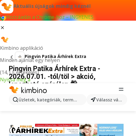
Aktuális újságok mindig kéznél
Hozzáadás a Chrome-hoz – INGYENES
Kimbino applikáció
Pingvin Patika Árhírek Extra
Minden ajánlat egy helyen
Pingvin Patika Árhírek Extra -
(14,1 E értékelés)
2026.07.01. -tól/töl > akció,
Nyissa meg a
lapozható szórólap 🛍️
HIRDETÉS
Üzletek, kategóriák, termékek keresése...
Válassz várost