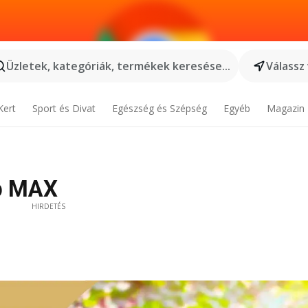
Üzletek, kategóriák, termékek keresése...
Válassz
Kert
Sport és Divat
Egészség és Szépség
Egyéb
Magazin
ap MAX
HIRDETÉS