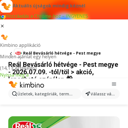
Aktuális újságok mindig kéznél
Hozzáadás a Chrome-hoz – INGYENES
Kimbino applikáció
Reál Bevásárló hétvége - Pest megye
Minden ajánlat egy helyen
Reál Bevásárló hétvége - Pest megye
(14,1 E értékelés)
- 2026.07.09. -tól/töl > akció,
Nyissa meg a
lapozható szórólap 🛍️
HIRDETÉS
Üzletek, kategóriák, termékek keresése...
Válassz várost