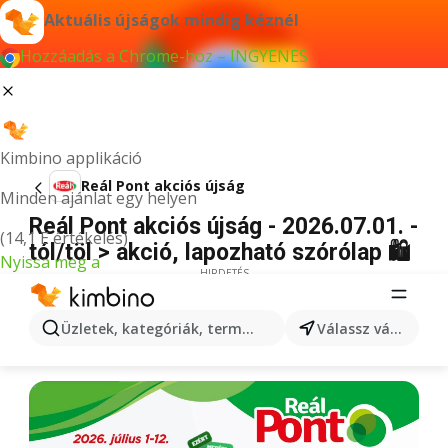
Aktuális újságok mindig kéznél
Hozzáadás a Chrome-hoz – INGYENES
Kimbino applikáció
Reál Pont akciós újság
Minden ajánlat egy helyen
Reál Pont akciós újság - 2026.07.01. -
(14,1 E értékelés)
tól/töl > akció, lapozható szórólap 🛍️
Nyissa meg a
HIRDETÉS
Üzletek, kategóriák, termékek keresése...
Válassz várost