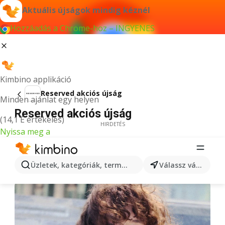
Aktuális újságok mindig kéznél
Hozzáadás a Chrome-hoz – INGYENES
Kimbino applikáció
Reserved akciós újság
Minden ajánlat egy helyen
Reserved akciós újság
(14,1 E értékelés)
HIRDETÉS
Nyissa meg a
Üzletek, kategóriák, termékek keresése...
Válassz várost