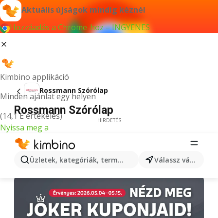
Aktuális újságok mindig kéznél
Hozzáadás a Chrome-hoz – INGYENES
Kimbino applikáció
Rossmann Szórólap
Minden ajánlat egy helyen
Rossmann Szórólap
(14,1 E értékelés)
HIRDETÉS
Nyissa meg a
Üzletek, kategóriák, termékek keresése...
Válassz várost