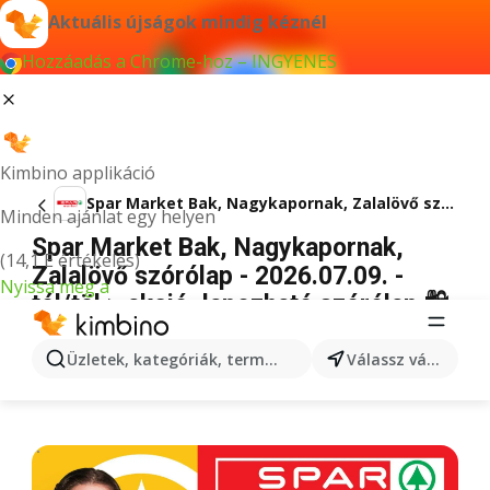
Aktuális újságok mindig kéznél
Hozzáadás a Chrome-hoz – INGYENES
Kimbino applikáció
Spar Market Bak, Nagykapornak, Zalalövő szórólap
Minden ajánlat egy helyen
Spar Market Bak, Nagykapornak,
(14,1 E értékelés)
Zalalövő szórólap - 2026.07.09. -
Nyissa meg a
tól/töl > akció, lapozható szórólap 🛍️
HIRDETÉS
Üzletek, kategóriák, termékek keresése...
Válassz várost