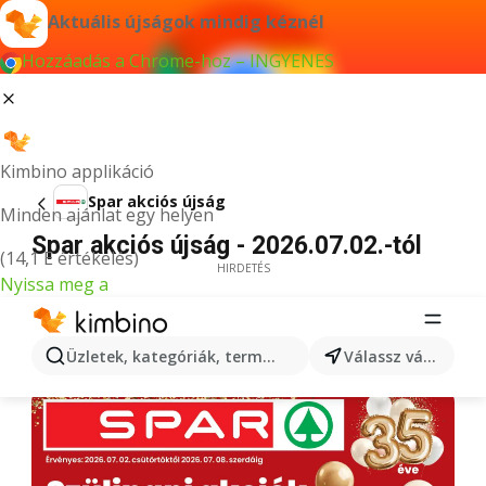
Aktuális újságok mindig kéznél
Hozzáadás a Chrome-hoz – INGYENES
Kimbino applikáció
Spar akciós újság
Minden ajánlat egy helyen
Spar akciós újság - 2026.07.02.-tól
(14,1 E értékelés)
HIRDETÉS
Nyissa meg a
Üzletek, kategóriák, termékek keresése...
Válassz várost