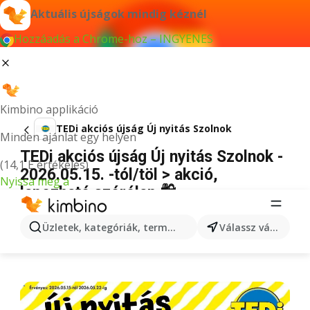
Aktuális újságok mindig kéznél
Hozzáadás a Chrome-hoz – INGYENES
Kimbino applikáció
TEDi akciós újság Új nyitás Szolnok
Minden ajánlat egy helyen
TEDi akciós újság Új nyitás Szolnok -
(14,1 E értékelés)
2026.05.15. -tól/töl > akció,
Nyissa meg a
lapozható szórólap 🛍️
HIRDETÉS
Üzletek, kategóriák, termékek keresése...
Válassz várost