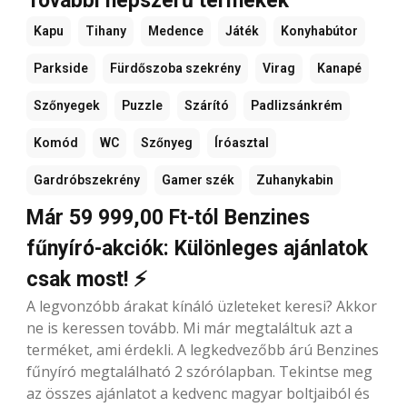
További népszerű termékek
Kapu
Tihany
Medence
Játék
Konyhabútor
Parkside
Fürdőszoba szekrény
Virag
Kanapé
Szőnyegek
Puzzle
Szárító
Padlizsánkrém
Komód
WC
Szőnyeg
Íróasztal
Gardróbszekrény
Gamer szék
Zuhanykabin
Már 59 999,00 Ft-tól Benzines
fűnyíró-akciók: Különleges ajánlatok
csak most! ⚡
A legvonzóbb árakat kínáló üzleteket keresi? Akkor
ne is keressen tovább. Mi már megtaláltuk azt a
terméket, ami érdekli. A legkedvezőbb árú Benzines
fűnyíró megtalálható 2 szórólapban. Tekintse meg
az összes ajánlatot a kedvenc magyar boltjaiból és