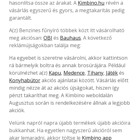
hasonlítsa össze az árakat. A
Kimbino.hu
révén a
vásárlás egyszerű és gyors, a megtakarítás pedig
garantált.
A(z) Benzines fűnyíró többek közt itt vásárolható
meg akciósan:
OBI
és
Bauhaus
. A következő
reklámújságokban találja meg:
Ha egyebet is szeretne vásárolni, akkor kattintson
rá bármelyik boltra és annak brosúrájára. Például
körülnézhet a(z)
Kapu
,
Medence
,
Tihany
,
Játék
és
Konyhabútor
akciós ajánlatai között. Vásárlás előtt
mindig nézze át az akciós újságokat, hiszen így
pénzt takaríthat meg. A Kimbino weboldalán
Augusztus során is rendelkezésére állnak a legjobb
akciók.
Velünk napról napra újabb termékek újabb akcióira
bukkanhat. Ha egyetlen nagyszerű akcióról sem
akar lemaradni, akkor töltse le
Kimbino app