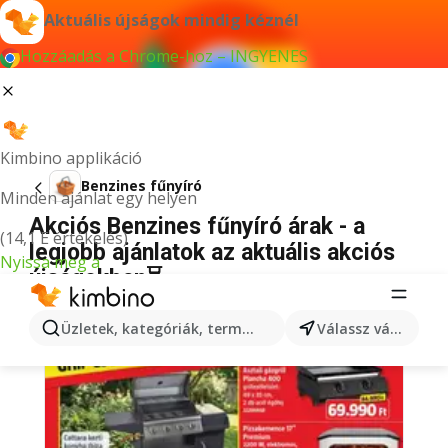
Aktuális újságok mindig kéznél
Hozzáadás a Chrome-hoz – INGYENES
Kimbino applikáció
Benzines fűnyíró
Minden ajánlat egy helyen
Akciós Benzines fűnyíró árak - a
(14,1 E értékelés)
legjobb ajánlatok az aktuális akciós
Nyissa meg a
újságokban⏳
Üzletek, kategóriák, termékek keresése...
Válassz várost