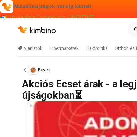
Aktuális újságok mindig kéznél
Hozzáadás a Chrome-hoz – INGYENES
Ajánlatok
Hipermarketek
Elektronika
Otthon és 
Ecset
Akciós Ecset árak - a leg
újságokban⏳