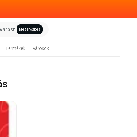
 várost
Megerősítés
Termékek
Városok
ós