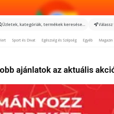
Üzletek, kategóriák, termékek keresése...
Válassz
Kert
Sport és Divat
Egészség és Szépség
Egyéb
Magazin
jobb ajánlatok az aktuális akci