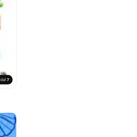
ldal
7