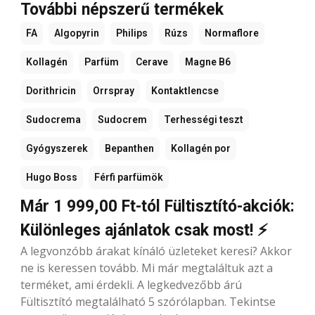
További népszerű termékek
FA
Algopyrin
Philips
Rúzs
Normaflore
Kollagén
Parfüm
Cerave
Magne B6
Dorithricin
Orrspray
Kontaktlencse
Sudocrema
Sudocrem
Terhességi teszt
Gyógyszerek
Bepanthen
Kollagén por
Hugo Boss
Férfi parfümök
Már 1 999,00 Ft-tól Fültisztító-akciók:
Különleges ajánlatok csak most! ⚡
A legvonzóbb árakat kínáló üzleteket keresi? Akkor
ne is keressen tovább. Mi már megtaláltuk azt a
terméket, ami érdekli. A legkedvezőbb árú
Fültisztító megtalálható 5 szórólapban. Tekintse