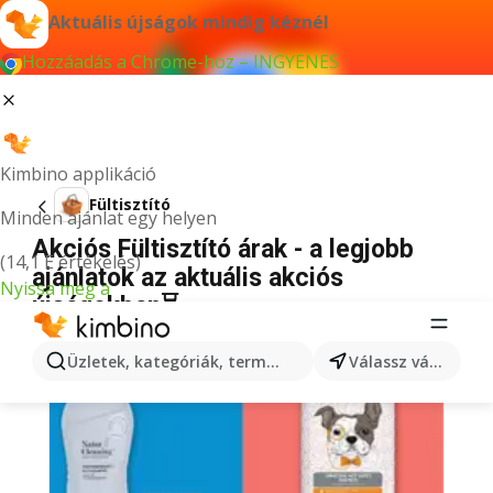
Aktuális újságok mindig kéznél
Hozzáadás a Chrome-hoz – INGYENES
Kimbino applikáció
Fültisztító
Minden ajánlat egy helyen
Akciós Fültisztító árak - a legjobb
(14,1 E értékelés)
ajánlatok az aktuális akciós
Nyissa meg a
újságokban⏳
Üzletek, kategóriák, termékek keresése...
Válassz várost