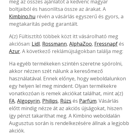
meg az összes ajánlatot a kedvenc magyar
boltjaiból és hasonlítsa össze az árakat. A
Kimbino.hu
révén a vásárlás egyszerű és gyors, a
megtakarítás pedig garantált.
A(z) Fültisztító többek közt itt vásárolható meg
akciósan:
Lidl
,
Rossmann
,
AlphaZoo
,
Fressnapf
és
Azur
. A következő reklámújságokban találja meg:
Ha egyéb termékeken szintén szeretne spórolni,
akkor nézzen szét nálunk a keresőmező
használatával. Ennek előnye, hogy weboldalunkon
egy helyen lel meg mindent. Olyan termékekre
vonatkozóan is remek akciókat találhat, mint a(z)
FA
,
Algopyrin
,
Philips
,
Rúzs
és
Parfüm
. Vásárlás
előtt mindig nézze át az akciós újságokat, hiszen
így pénzt takaríthat meg. A Kimbino weboldalán
Augusztus során is rendelkezésére állnak a legjobb
akciók.