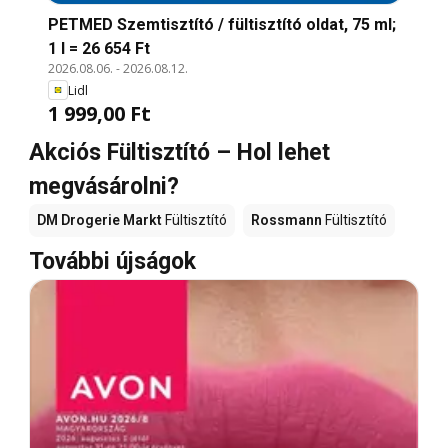
PETMED Szemtisztító / fültisztító oldat, 75 ml;
1 l = 26 654 Ft
2026.08.06.
-
2026.08.12.
Lidl
1 999,00 Ft
Akciós Fültisztító – Hol lehet
megvásárolni?
DM Drogerie Markt
Fültisztító
Rossmann
Fültisztító
További újságok