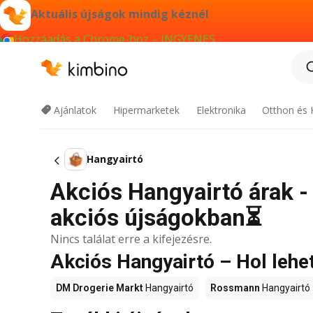
Aktuális újságok mindig kéznél
Hozzáadás a Chrome-hoz – INGYENES
Ajánlatok
Hipermarketek
Elektronika
Otthon és 
Hangyairtó
Akciós Hangyairtó árak - 
akciós újságokban⏳
Nincs találat erre a kifejezésre.
Akciós Hangyairtó – Hol lehe
DM Drogerie Markt
Hangyairtó
Rossmann
Hangyairtó