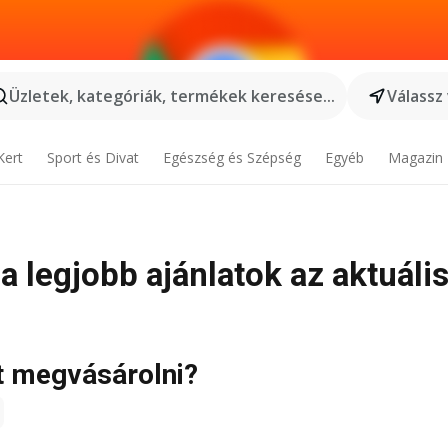
Üzletek, kategóriák, termékek keresése...
Válassz
Kert
Sport és Divat
Egészség és Szépség
Egyéb
Magazin
a legjobb ajánlatok az aktuáli
t megvásárolni?