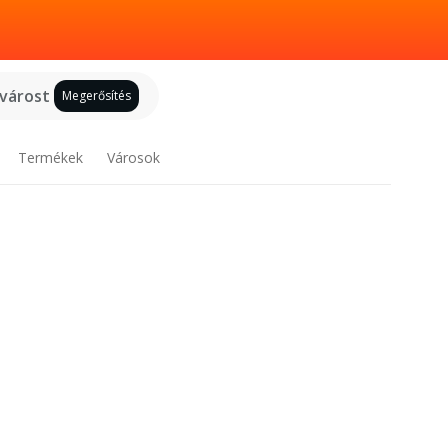
 várost
Megerősítés
Termékek
Városok
s