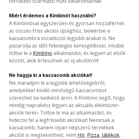
forrásból származó húst vásárolhatnak
Miért érdemes a Kimbinót használni?
A Kimbinóval egyszerűen és gyorsan hozzáférhet
az összes friss akciós újsághoz, beleértve a
kacsacombra vonatkozó legjobb árakat is. Ne
pazarolja az időt felesleges keresgéléssel, inkább
töltse le a
Kimbino
alkalmazást, és legyen az elsők
között, akik értesülnek az új akciókról!
Ne hagyja ki a kacsacomb akciókat!
Ne maradjon le a legjobb lehetőségekről,
amelyekkel kiváló minőségű kacsacombot
szerezhet be kedvező áron. A Kimbino segít, hogy
mindig naprakész legyen az aktuális élelmiszer-
akciók terén. Töltse le ma az alkalmazást, és
fedezze fel a legfrissebb akciókat! Nemcsak a
kacsacomb, hanem olyan népszerű termékek
akcióit is megtekintheti, mint
Hír
,
Pizza
,
Játékok
,