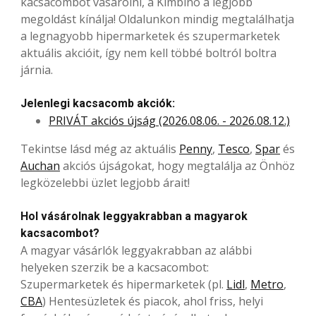
kacsacombot vásárolni, a Kimbino a legjobb
megoldást kínálja! Oldalunkon mindig megtalálhatja
a legnagyobb hipermarketek és szupermarketek
aktuális akcióit, így nem kell többé boltról boltra
járnia.
Jelenlegi kacsacomb akciók:
PRIVÁT akciós újság (2026.08.06. - 2026.08.12.)
Tekintse lásd még az aktuális
Penny
,
Tesco
,
Spar
és
Auchan
akciós újságokat, hogy megtalálja az Önhöz
legközelebbi üzlet legjobb árait!
Hol vásárolnak leggyakrabban a magyarok
kacsacombot?
A magyar vásárlók leggyakrabban az alábbi
helyeken szerzik be a kacsacombot:
Szupermarketek és hipermarketek (pl.
Lidl
,
Metro
,
CBA
) Hentesüzletek és piacok, ahol friss, helyi