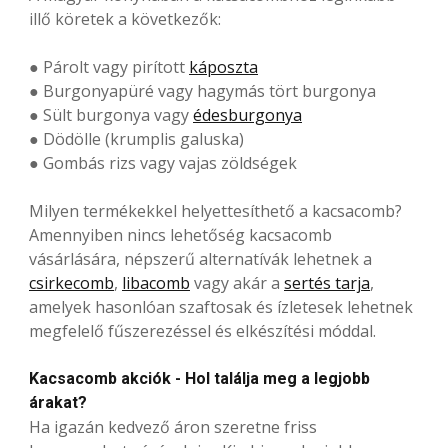
illő köretek a következők:
● Párolt vagy pirított
káposzta
● Burgonyapüré vagy hagymás tört burgonya
● Sült burgonya vagy
édesburgonya
● Dödölle (krumplis galuska)
● Gombás rizs vagy vajas zöldségek
Milyen termékekkel helyettesíthető a kacsacomb?
Amennyiben nincs lehetőség kacsacomb
vásárlására, népszerű alternatívák lehetnek a
csirkecomb
,
libacomb
vagy akár a
sertés tarja
,
amelyek hasonlóan szaftosak és ízletesek lehetnek
megfelelő fűszerezéssel és elkészítési móddal.
Kacsacomb akciók - Hol találja meg a legjobb
árakat?
Ha igazán kedvező áron szeretne friss