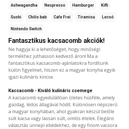
Ashwagandha
Nespresso
Hamburger
Kifli
Sushi
Chilis bab
Cafe Frei
Tiramisu
Lecsó
Nintendo Switch
Fantasztikus kacsacomb akciók!
Ne hagyja ki a lehetőséget, hogy minőségi
termékhez juthasson kedvező áron! Ma a
fantasztikus kacsacomb-ajánlatokra fordítunk
külön figyelmet, hiszen ez a magyar konyha egyik
igazi kulináris kincse.
Kacsacomb - Kiváló kulináris csemege
A kacsacomb egyedülállóan ízletes húsféle, amely
gazdag, lédús állagával hódít. Különösen népszerű
a magyar konyhában, ahol gyakran készül belőle
sült kacsa vagy lassan sült, omlós ételek. Elegáns
választás ünnepi ebédekhez, de egy finom vacsora