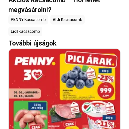
Akciós Kacsacomb – Hol lehet
megvásárolni?
PENNY
Kacsacomb
Aldi
Kacsacomb
Lidl
Kacsacomb
További újságok