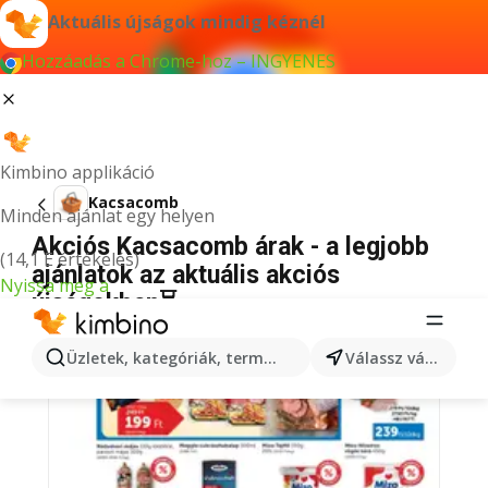
Aktuális újságok mindig kéznél
Hozzáadás a Chrome-hoz – INGYENES
Kimbino applikáció
Kacsacomb
Minden ajánlat egy helyen
Akciós Kacsacomb árak - a legjobb
(14,1 E értékelés)
ajánlatok az aktuális akciós
Nyissa meg a
újságokban⏳
Üzletek, kategóriák, termékek keresése...
Válassz várost