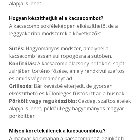
alapja is lehet.
Hogyan készíthetjük el a kacsacombot?
A kacsacomb sokféleképpen elkészíthető, de a
leggyakoribb módszerek a következők:
Sütés:
Hagyományos módszer, amelynél a
kacsacomb lassan sül ropogósra a sütőben.
Konfitálás:
A kacsacomb alacsony hőfokon, saját
zsírjában történő főzése, amely rendkívül szaftos
és omlós végeredményt ad.
Grillezés:
Bár kevésbé elterjedt, de gyorsan
elkészíthető és különleges füstös ízt ad a húsnak.
Pörkölt vagy ragukészítés:
Gazdag, szaftos ételek
alapja is lehet, például egy hagyományos magyar
pörköltben.
Milyen köretek illenek a kacsacombhoz?
A magyar konyhában a kacsacombhoz leginkább