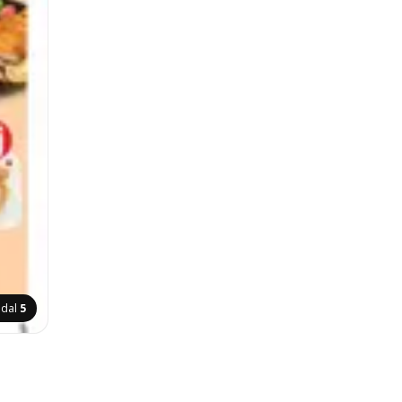
ldal
5