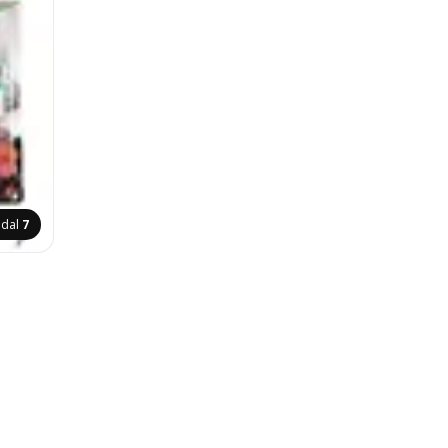
ldal
7