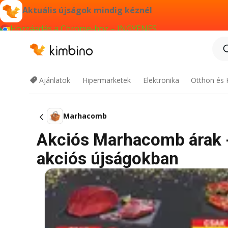
Aktuális újságok mindig kéznél
Hozzáadás a Chrome-hoz – INGYENES
Ajánlatok
Hipermarketek
Elektronika
Otthon és 
Marhacomb
Akciós Marhacomb árak - 
akciós újságokban