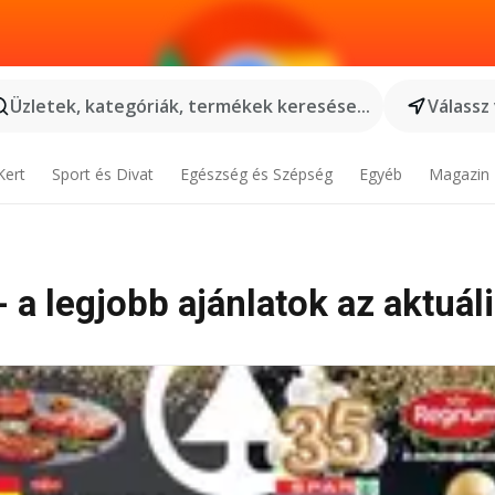
Üzletek, kategóriák, termékek keresése...
Válassz
Kert
Sport és Divat
Egészség és Szépség
Egyéb
Magazin
a legjobb ajánlatok az aktuál