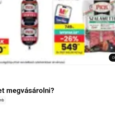
O
et megvásárolni?
mb