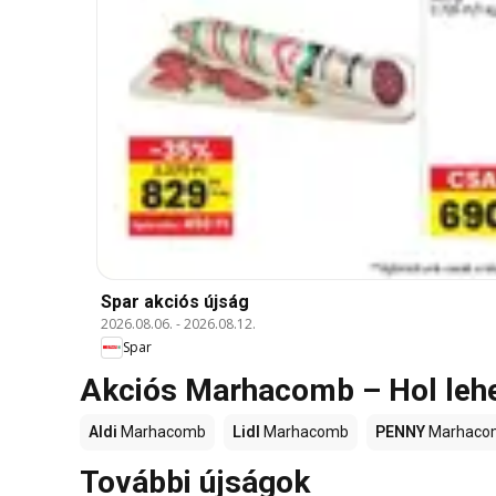
Spar akciós újság
2026.08.06.
-
2026.08.12.
Spar
Akciós Marhacomb – Hol leh
Aldi
Marhacomb
Lidl
Marhacomb
PENNY
Marhaco
További újságok