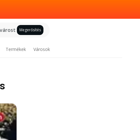
 várost
Megerősítés
Termékek
Városok
is