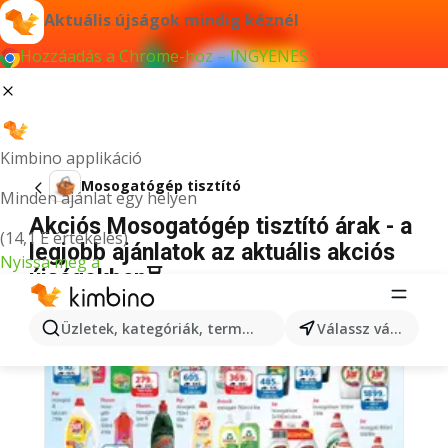
Aktuális újságok mindig kéznél
Hozzáadás a Chrome-hoz – INGYENES
Kimbino applikáció
Mosogatógép tisztító
Minden ajánlat egy helyen
Akciós Mosogatógép tisztító árak - a
(14,1 E értékelés)
legjobb ajánlatok az aktuális akciós
Nyissa meg a
újságokban⏳
Üzletek, kategóriák, termékek keresése...
Válassz várost