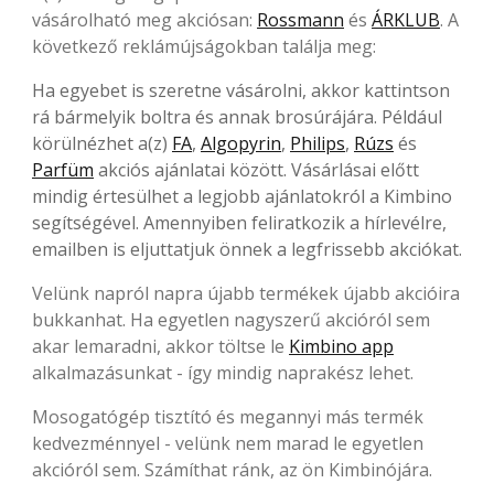
vásárolható meg akciósan:
Rossmann
és
ÁRKLUB
. A
következő reklámújságokban találja meg:
Ha egyebet is szeretne vásárolni, akkor kattintson
rá bármelyik boltra és annak brosúrájára. Például
körülnézhet a(z)
FA
,
Algopyrin
,
Philips
,
Rúzs
és
Parfüm
akciós ajánlatai között. Vásárlásai előtt
mindig értesülhet a legjobb ajánlatokról a Kimbino
segítségével. Amennyiben feliratkozik a hírlevélre,
emailben is eljuttatjuk önnek a legfrissebb akciókat.
Velünk napról napra újabb termékek újabb akcióira
bukkanhat. Ha egyetlen nagyszerű akcióról sem
akar lemaradni, akkor töltse le
Kimbino app
alkalmazásunkat - így mindig naprakész lehet.
Mosogatógép tisztító és megannyi más termék
kedvezménnyel - velünk nem marad le egyetlen
akcióról sem. Számíthat ránk, az ön Kimbinójára.