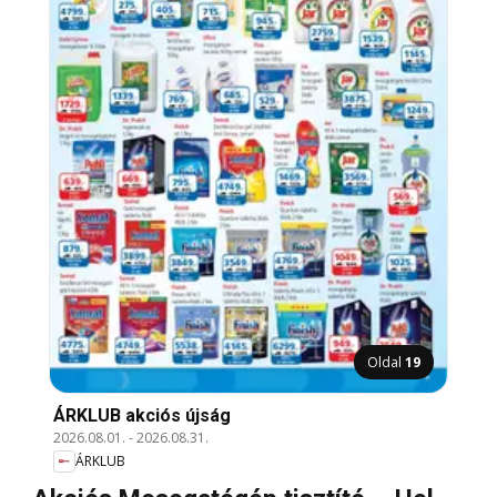
Oldal
19
ÁRKLUB akciós újság
2026.08.01.
-
2026.08.31.
ÁRKLUB