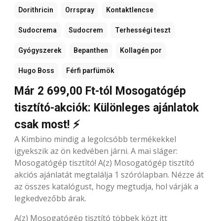
Dorithricin
Orrspray
Kontaktlencse
Sudocrema
Sudocrem
Terhességi teszt
Gyógyszerek
Bepanthen
Kollagén por
Hugo Boss
Férfi parfümök
Már 2 699,00 Ft-tól Mosogatógép
tisztító-akciók: Különleges ajánlatok
csak most! ⚡
A Kimbino mindig a legolcsóbb termékekkel
igyekszik az ön kedvében járni. A mai sláger:
Mosogatógép tisztító! A(z) Mosogatógép tisztító
akciós ajánlatát megtalálja 1 szórólapban. Nézze át
az összes katalógust, hogy megtudja, hol várják a
legkedvezőbb árak.
A(z) Mosogatógép tisztító többek közt itt