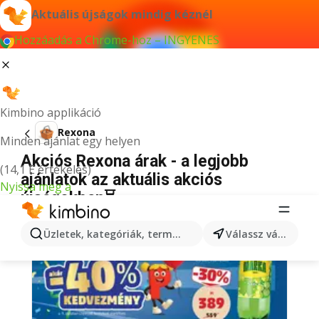
Aktuális újságok mindig kéznél
Hozzáadás a Chrome-hoz – INGYENES
Kimbino applikáció
Rexona
Minden ajánlat egy helyen
Akciós Rexona árak - a legjobb
(14,1 E értékelés)
ajánlatok az aktuális akciós
Nyissa meg a
újságokban⏳
Üzletek, kategóriák, termékek keresése...
Válassz várost