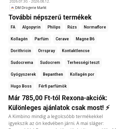
2026.07.30.
-
2026.08.12.
DM Drogerie Markt
További népszerű termékek
FA
Algopyrin
Philips
Rúzs
Normaflore
Kollagén
Parfüm
Cerave
Magne B6
Dorithricin
Orrspray
Kontaktlencse
Sudocrema
Sudocrem
Terhességi teszt
Gyógyszerek
Bepanthen
Kollagén por
Hugo Boss
Férfi parfümök
Már 785,00 Ft-tól Rexona-akciók:
Különleges ajánlatok csak most! ⚡
A Kimbino mindig a legolcsóbb termékekkel
igyekszik az ön kedvében járni. A mai sláger: