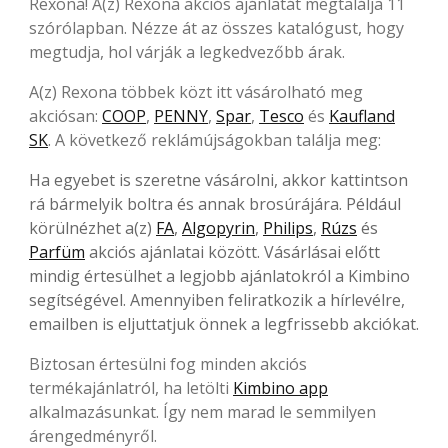
Rexona! A(z) Rexona akciós ajánlatát megtalálja 11
szórólapban. Nézze át az összes katalógust, hogy
megtudja, hol várják a legkedvezőbb árak.
A(z) Rexona többek közt itt vásárolható meg
akciósan:
COOP
,
PENNY
,
Spar
,
Tesco
és
Kaufland
SK
. A következő reklámújságokban találja meg:
Ha egyebet is szeretne vásárolni, akkor kattintson
rá bármelyik boltra és annak brosúrájára. Például
körülnézhet a(z)
FA
,
Algopyrin
,
Philips
,
Rúzs
és
Parfüm
akciós ajánlatai között. Vásárlásai előtt
mindig értesülhet a legjobb ajánlatokról a Kimbino
segítségével. Amennyiben feliratkozik a hírlevélre,
emailben is eljuttatjuk önnek a legfrissebb akciókat.
Biztosan értesülni fog minden akciós
termékajánlatról, ha letölti
Kimbino app
alkalmazásunkat. Így nem marad le semmilyen
árengedményről.