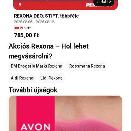
Oldal
12
REXONA DEO, STIFT, többféle
2026.08.06.
-
2026.08.12.
PENNY
785,00 Ft
Akciós Rexona – Hol lehet
megvásárolni?
DM Drogerie Markt
Rexona
Rossmann
Rexona
Aldi
Rexona
Lidl
Rexona
További újságok