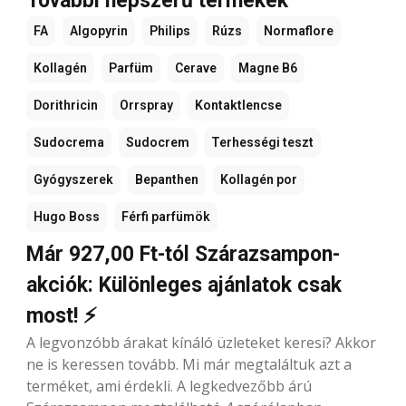
További népszerű termékek
FA
Algopyrin
Philips
Rúzs
Normaflore
Kollagén
Parfüm
Cerave
Magne B6
Dorithricin
Orrspray
Kontaktlencse
Sudocrema
Sudocrem
Terhességi teszt
Gyógyszerek
Bepanthen
Kollagén por
Hugo Boss
Férfi parfümök
Már 927,00 Ft-tól Szárazsampon-
akciók: Különleges ajánlatok csak
most! ⚡
A legvonzóbb árakat kínáló üzleteket keresi? Akkor
ne is keressen tovább. Mi már megtaláltuk azt a
terméket, ami érdekli. A legkedvezőbb árú