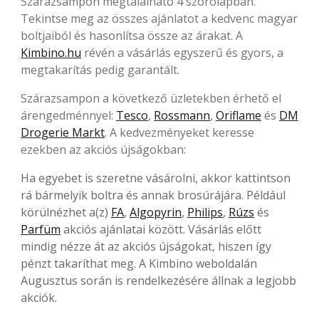
Szárazsampon megtalálható 4 szórólapban.
Tekintse meg az összes ajánlatot a kedvenc magyar
boltjaiból és hasonlítsa össze az árakat. A
Kimbino.hu
révén a vásárlás egyszerű és gyors, a
megtakarítás pedig garantált.
Szárazsampon a következő üzletekben érhető el
árengedménnyel:
Tesco
,
Rossmann
,
Oriflame
és
DM
Drogerie Markt
. A kedvezményeket keresse
ezekben az akciós újságokban:
Ha egyebet is szeretne vásárolni, akkor kattintson
rá bármelyik boltra és annak brosúrájára. Például
körülnézhet a(z)
FA
,
Algopyrin
,
Philips
,
Rúzs
és
Parfüm
akciós ajánlatai között. Vásárlás előtt
mindig nézze át az akciós újságokat, hiszen így
pénzt takaríthat meg. A Kimbino weboldalán
Augusztus során is rendelkezésére állnak a legjobb
akciók.