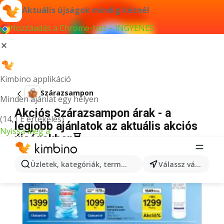
Aktuális újságok mindig kéznél
Hozzáadás a Chrome-hoz – INGYENES
Kimbino applikáció
Szárazsampon
Minden ajánlat egy helyen
Akciós Szárazsampon árak - a
(14,1 E értékelés)
legjobb ajánlatok az aktuális akciós
Nyissa meg a
újságokban⏳
Üzletek, kategóriák, termékek keresése...
Válassz várost