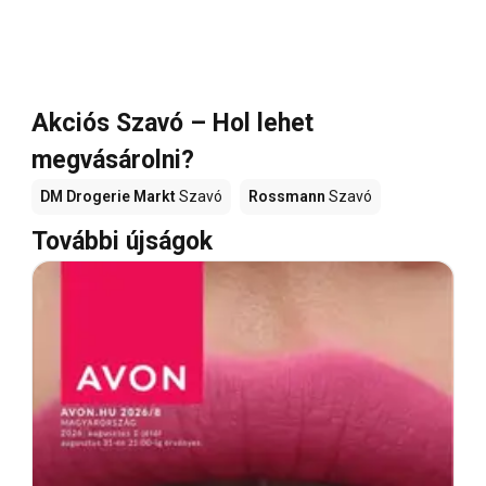
Akciós Szavó – Hol lehet
megvásárolni?
DM Drogerie Markt
Szavó
Rossmann
Szavó
További újságok