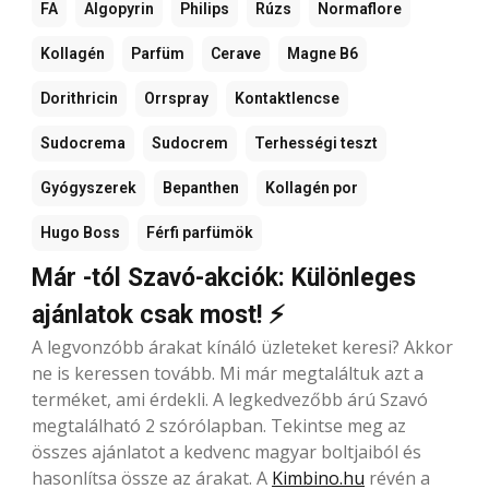
FA
Algopyrin
Philips
Rúzs
Normaflore
Kollagén
Parfüm
Cerave
Magne B6
Dorithricin
Orrspray
Kontaktlencse
Sudocrema
Sudocrem
Terhességi teszt
Gyógyszerek
Bepanthen
Kollagén por
Hugo Boss
Férfi parfümök
Már -tól Szavó-akciók: Különleges
ajánlatok csak most! ⚡
A legvonzóbb árakat kínáló üzleteket keresi? Akkor
ne is keressen tovább. Mi már megtaláltuk azt a
terméket, ami érdekli. A legkedvezőbb árú Szavó
megtalálható 2 szórólapban. Tekintse meg az
összes ajánlatot a kedvenc magyar boltjaiból és
hasonlítsa össze az árakat. A
Kimbino.hu
révén a