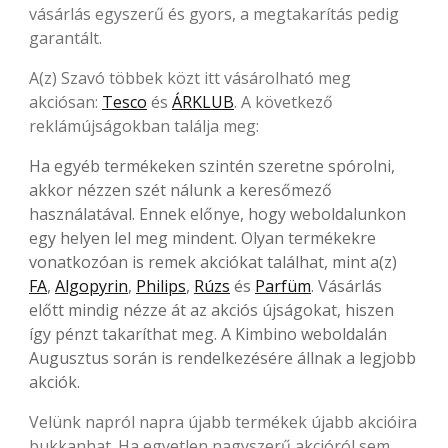
vásárlás egyszerű és gyors, a megtakarítás pedig
garantált.
A(z) Szavó többek közt itt vásárolható meg
akciósan:
Tesco
és
ÁRKLUB
. A következő
reklámújságokban találja meg:
Ha egyéb termékeken szintén szeretne spórolni,
akkor nézzen szét nálunk a keresőmező
használatával. Ennek előnye, hogy weboldalunkon
egy helyen lel meg mindent. Olyan termékekre
vonatkozóan is remek akciókat találhat, mint a(z)
FA
,
Algopyrin
,
Philips
,
Rúzs
és
Parfüm
. Vásárlás
előtt mindig nézze át az akciós újságokat, hiszen
így pénzt takaríthat meg. A Kimbino weboldalán
Augusztus során is rendelkezésére állnak a legjobb
akciók.
Velünk napról napra újabb termékek újabb akcióira
bukkanhat. Ha egyetlen nagyszerű akcióról sem