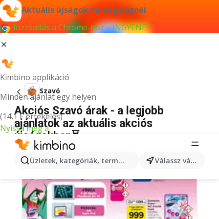
Aktuális újságok mindig kéznél
Hozzáadás a Chrome-hoz – INGYENES
Kimbino applikáció
Szavó
Minden ajánlat egy helyen
Akciós Szavó árak - a legjobb
(14,1 E értékelés)
ajánlatok az aktuális akciós
Nyissa meg a
újságokban⏳
Üzletek, kategóriák, termékek keresése...
Válassz várost