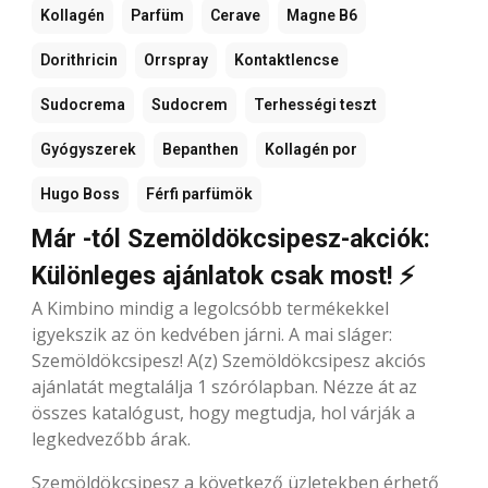
Kollagén
Parfüm
Cerave
Magne B6
Dorithricin
Orrspray
Kontaktlencse
Sudocrema
Sudocrem
Terhességi teszt
Gyógyszerek
Bepanthen
Kollagén por
Hugo Boss
Férfi parfümök
Már -tól Szemöldökcsipesz-akciók:
Különleges ajánlatok csak most! ⚡
A Kimbino mindig a legolcsóbb termékekkel
igyekszik az ön kedvében járni. A mai sláger:
Szemöldökcsipesz! A(z) Szemöldökcsipesz akciós
ajánlatát megtalálja 1 szórólapban. Nézze át az
összes katalógust, hogy megtudja, hol várják a
legkedvezőbb árak.
Szemöldökcsipesz a következő üzletekben érhető