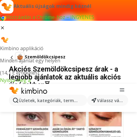
Aktuális újságok mindig kéznél
Hozzáadás a Chrome-hoz – INGYENES
Kimbino applikáció
Szemöldökcsipesz
Minden ajánlat egy helyen
Akciós Szemöldökcsipesz árak - a
(14,1 E értékelés)
legjobb ajánlatok az aktuális akciós
Nyissa meg a
újságokban⏳
Üzletek, kategóriák, termékek keresése...
Válassz várost