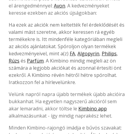
el árengedménnyel:
Avon
. A kedvezményeket
keresse ezekben az akciós újságokban:
Ha ezek az akciók nem keltették fel érdeklődését és
valami mást szeretne, akkor keressen rá egyéb
termékekre is. Itt mindenféle kategóriában megleli
az akciós ajánlatokat. Spóroljon olyan termékek
kedvezményeivel, mint a(z)
FA
,
Algopyrin
,
Philips
,
Rúzs
és
Parfüm
. A Kimbino mindig megleli az ön
számára a legjobb akciókat és azonnal értesíti önt
ezekről. A Kimbino révén hétről hétre spórolhat.
Iratkozzon fel a hírlevelünkre.
Velünk napról napra újabb termékek újabb akcióira
bukkanhat. Ha egyetlen nagyszerű akcióról sem
akar lemaradni, akkor töltse le
Kimbino app
alkalmazásunkat - így mindig naprakész lehet.
Minden Kimbino-rajongó imádja e bűvös szavakat: