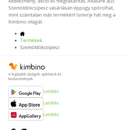
kedvezmény, akció és megtakarítás. Általunk a(z)
Szemöldökcsipesz vásárlásán éppúgy spórolhat,
mint számtalan más termékén! Ismerje hát meg a
Kimbino világát.
Termékek
Szemöldökcsipesz
A legújabb újságok, ajánlatok és
kedvezmények
Letöltés:
Letöltés:
Letöltés: