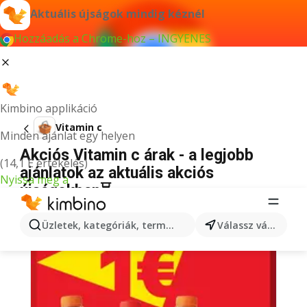
Aktuális újságok mindig kéznél
Hozzáadás a Chrome-hoz – INGYENES
Kimbino applikáció
Vitamin c
Minden ajánlat egy helyen
Akciós Vitamin c árak - a legjobb
(14,1 E értékelés)
ajánlatok az aktuális akciós
Nyissa meg a
újságokban⏳
Üzletek, kategóriák, termékek keresése...
Válassz várost