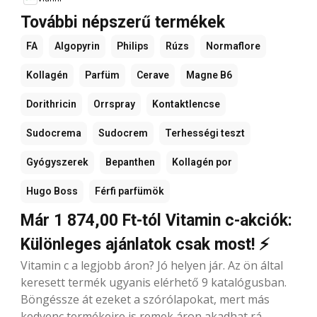
További népszerű termékek
FA
Algopyrin
Philips
Rúzs
Normaflore
Kollagén
Parfüm
Cerave
Magne B6
Dorithricin
Orrspray
Kontaktlencse
Sudocrema
Sudocrem
Terhességi teszt
Gyógyszerek
Bepanthen
Kollagén por
Hugo Boss
Férfi parfümök
Már 1 874,00 Ft-tól Vitamin c-akciók:
Különleges ajánlatok csak most! ⚡
Vitamin c a legjobb áron? Jó helyen jár. Az ön által
keresett termék ugyanis elérhető 9 katalógusban.
Böngéssze át ezeket a szórólapokat, mert más
kedvenc termékeire is remek áron akadhat rá