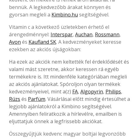
bennük. A legkedvezőbb árakat könnyen és
gyorsan megleli a
Kimbino.hu
segítségével.
Vitamin c a következő üzletekben érhető el
árengedménnyel:
Interspar
,
Auchan
,
Rossmann
,
Avon
és
Kaufland SK
. A kedvezményeket keresse
ezekben az akciós újságokban:
Ha ezek az akciók nem keltették fel érdeklődését és
valami mást szeretne, akkor keressen rá egyéb
termékekre is. Itt mindenféle kategóriában megleli
az akciós ajánlatokat. Spóroljon olyan termékek
kedvezményeivel, mint a(z)
FA
,
Algopyrin
,
Philips
,
Rúzs
és
Parfüm
. Vásárlásai előtt mindig értesülhet a
legjobb ajánlatokról a Kimbino segítségével.
Amennyiben feliratkozik a hírlevélre, emailben is
eljuttatjuk önnek a legfrissebb akciókat.
Összegyűjtjük kedvenc magyar boltjai legvonzóbb