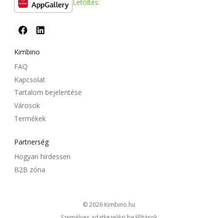
Letöltés:
Kimbino
FAQ
Kapcsolat
Tartalom bejelentése
Városok
Termékek
Partnerség
Hogyan hirdessen
B2B zóna
© 2026
kimbino.hu
Személyes adatkezelési beállítások