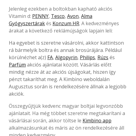
Jelenleg ezekben a boltokban kapható akciós
Vitamin d:
PENNY
,
Tesco
,
Avon
,
Alma
Gyógyszertárak
és
Konzum HR
. A kedvezményes
árakat a következő reklámújságok lapjain leli:
Ha egyebet is szeretne vásárolni, akkor kattintson
rá bármelyik boltra és annak brosúrájára. Például
körülnézhet a(z)
FA
,
Algopyrin
,
Philips
,
Rúzs
és
Parfüm
akciós ajánlatai között. Vásárlás előtt
mindig nézze át az akciós újságokat, hiszen így
pénzt takaríthat meg. A Kimbino weboldalán
Augusztus során is rendelkezésére állnak a legjobb
akciók.
Összegyűjtjük kedvenc magyar boltjai legvonzóbb
ajánlatait. Ha még többet szeretne megtakarítani a
vásárlásai során, akkor töltse le
Kimbino app
alkalmazásunkat és máris az ön rendelkezésére áll
minden kedvezmény.