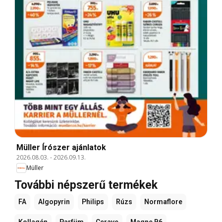
Müller Írószer ajánlatok
2026.08.03.
-
2026.09.13.
Müller
További népszerű termékek
FA
Algopyrin
Philips
Rúzs
Normaflore
Kollagén
Parfüm
Cerave
Magne B6