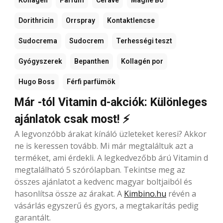
Dorithricin
Orrspray
Kontaktlencse
Sudocrema
Sudocrem
Terhességi teszt
Gyógyszerek
Bepanthen
Kollagén por
Hugo Boss
Férfi parfümök
Már -tól Vitamin d-akciók: Különleges
ajánlatok csak most! ⚡
A legvonzóbb árakat kínáló üzleteket keresi? Akkor
ne is keressen tovább. Mi már megtaláltuk azt a
terméket, ami érdekli. A legkedvezőbb árú Vitamin d
megtalálható 5 szórólapban. Tekintse meg az
összes ajánlatot a kedvenc magyar boltjaiból és
hasonlítsa össze az árakat. A
Kimbino.hu
révén a
vásárlás egyszerű és gyors, a megtakarítás pedig
garantált.