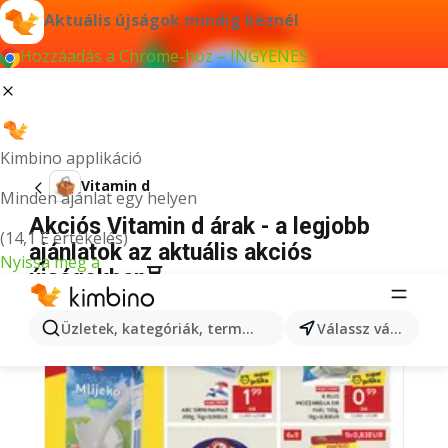
Aktuális újságok mindig kéznél
Hozzáadás a Chrome-hoz – INGYENES
Kimbino applikáció
Vitamin d
Minden ajánlat egy helyen
Akciós Vitamin d árak - a legjobb
(14,1 E értékelés)
ajánlatok az aktuális akciós
Nyissa meg a
újságokban⏳
Üzletek, kategóriák, termékek keresése...
Válassz várost