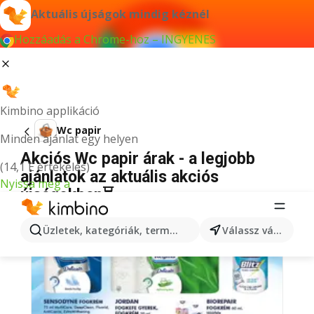
Aktuális újságok mindig kéznél
Hozzáadás a Chrome-hoz – INGYENES
Kimbino applikáció
Wc papir
Minden ajánlat egy helyen
Akciós Wc papir árak - a legjobb
(14,1 E értékelés)
ajánlatok az aktuális akciós
Nyissa meg a
újságokban⏳
Üzletek, kategóriák, termékek keresése...
Válassz várost