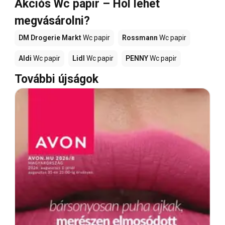
Akciós Wc papir – Hol lehet
megvásárolni?
DM Drogerie Markt
Wc papir
Rossmann
Wc papir
Aldi
Wc papir
Lidl
Wc papir
PENNY
Wc papir
További újságok