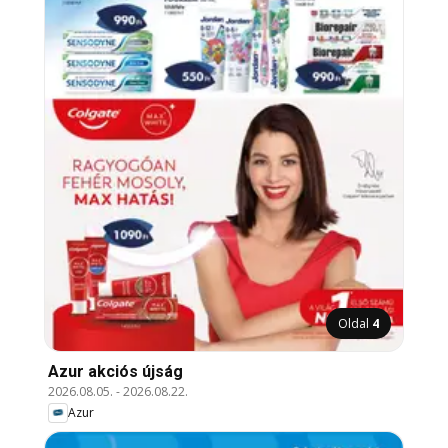
Oldal
4
Azur akciós újság
2026.08.05.
-
2026.08.22.
Azur