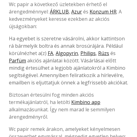
Wc papir a következő üzletekben érhető el
árengedménnyel:
ÁRKLUB
,
Azur
és
Konzum HR
. A
kedvezményeket keresse ezekben az akciós
újságokban:
Ha egyebet is szeretne vásárolni, akkor kattintson
rá bármelyik boltra és annak brosúrájára. Például
körülnézhet a(z)
FA
,
Algopyrin
,
Philips
,
Rúzs
és
Parfüm
akciós ajánlatai között. Vásárlásai előtt
mindig értesülhet a legjobb ajánlatokról a Kimbino
segítségével. Amennyiben feliratkozik a hírlevélre,
emailben is eljuttatjuk önnek a legfrissebb akciókat.
Biztosan értesülni fog minden akciós
termékajánlatról, ha letölti
Kimbino app
alkalmazásunkat. Így nem marad le semmilyen
árengedményről.
Wc papir remek árakon, amelyeket kényelmesen
összevethet egymással, mégpedig egyetlen helyen: