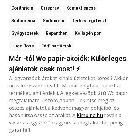
Dorithricin
Orrspray
Kontaktlencse
Sudocrema
Sudocrem
Terhességi teszt
Gyógyszerek
Bepanthen
Kollagén por
Hugo Boss
Férfi parfümök
Már -tól Wc papir-akciók: Különleges
ajánlatok csak most! ⚡
A legvonzóbb árakat kínáló üzleteket keresi? Akkor
ne is keressen tovább. Mi már megtaláltuk azt a
terméket, ami érdekli. A legkedvezőbb árú Wc papir
megtalálható 2 szórólapban. Tekintse meg az
összes ajánlatot a kedvenc magyar boltjaiból és
hasonlítsa össze az árakat. A
Kimbino.hu
révén a
vásárlás egyszerű és gyors, a megtakarítás pedig
garantált.