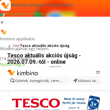
Aktuális újságok mindig kéznél
Hozzáadás a Chrome-hoz – INGYENES
Kimbino applikáció
Tesco aktuális akciós újság
Minden ajánlat egy helyen
Tesco aktuális akciós újság -
(14,1 E értékelés)
2026.07.09.-tól - online
Nyissa meg a
HIRDETÉS
Üzletek, kategóriák, termékek keresése...
Válassz várost