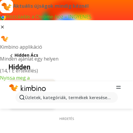
Aktuális újságok mindig kéznél
Hozzáadás a Chrome-hoz – INGYENES
Kimbino applikáció
Hidden Ács
Minden ajánlat egy helyen
Hidden
(14,1 E értékelés)
Nyissa meg a
Üzletek, kategóriák, termékek keresése...
Ajánlatok
HIRDETÉS