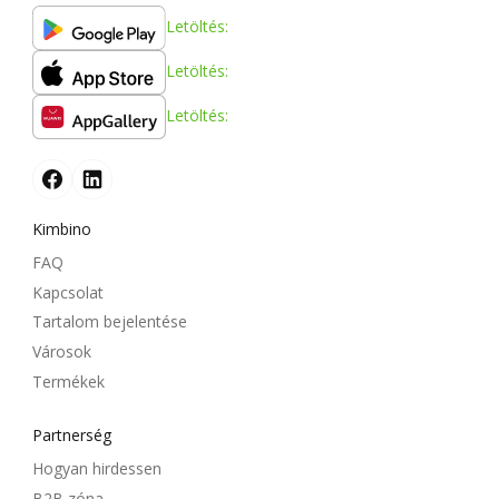
Letöltés:
Letöltés:
Letöltés:
Kimbino
FAQ
Kapcsolat
Tartalom bejelentése
Városok
Termékek
Partnerség
Hogyan hirdessen
B2B zóna