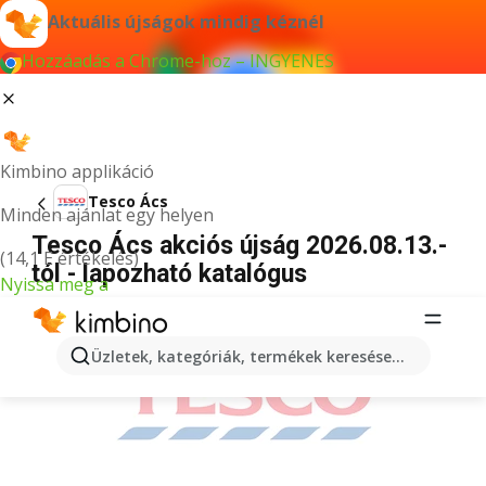
Aktuális újságok mindig kéznél
Hozzáadás a Chrome-hoz – INGYENES
Kimbino applikáció
Tesco Ács
Minden ajánlat egy helyen
Tesco Ács akciós újság 2026.08.13.-
(14,1 E értékelés)
tól - lapozható katalógus
Nyissa meg a
HIRDETÉS
Üzletek, kategóriák, termékek keresése...