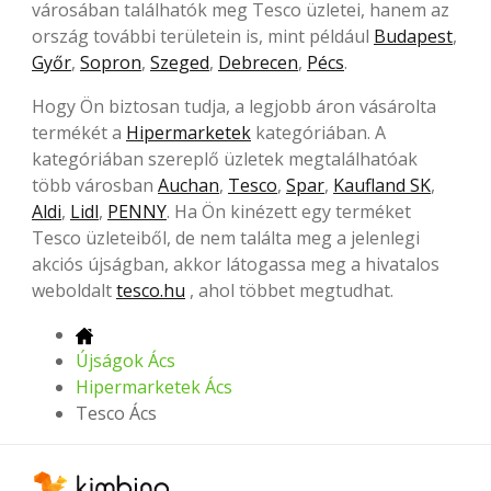
városában találhatók meg Tesco üzletei, hanem az
ország további területein is, mint például
Budapest
,
Győr
,
Sopron
,
Szeged
,
Debrecen
,
Pécs
.
Hogy Ön biztosan tudja, a legjobb áron vásárolta
termékét a
Hipermarketek
kategóriában. A
kategóriában szereplő üzletek megtalálhatóak
több városban
Auchan
,
Tesco
,
Spar
,
Kaufland SK
,
Aldi
,
Lidl
,
PENNY
. Ha Ön kinézett egy terméket
Tesco üzleteiből, de nem találta meg a jelenlegi
akciós újságban, akkor látogassa meg a hivatalos
weboldalt
tesco.hu
, ahol többet megtudhat.
Újságok Ács
Hipermarketek Ács
Tesco Ács