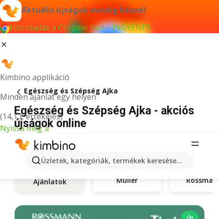
Aktuális újságok mindig kéznél
Hozzáadás a Chrome-hoz – INGYENES
Kimbino applikáció
Egészség és Szépség Ajka
Minden ajánlat egy helyen
Egészség és Szépség Ajka - akciós
(14,1 E értékelés)
újságok online
Nyissa meg a
Üzletek, kategóriák, termékek keresése...
Müller
Rossman
Ajánlatok
ÚJ