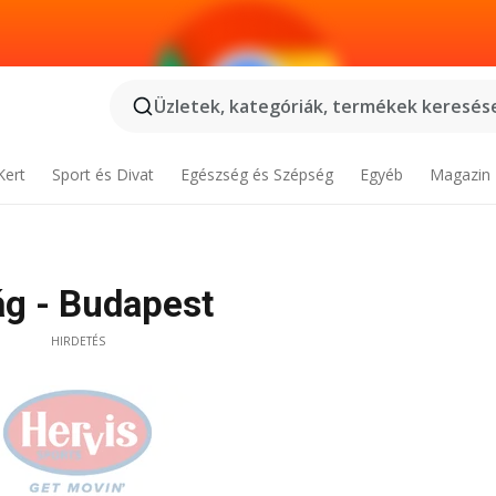
Üzletek, kategóriák, termékek keresése
Kert
Sport és Divat
Egészség és Szépség
Egyéb
Magazin
ág - Budapest
HIRDETÉS