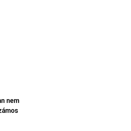
yan nem
számos