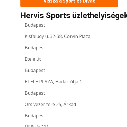
Vissza a Sport és Divat
Hervis Sports üzlethelyisége
Budapest
Kisfaludy u. 32-38, Corvin Plaza
Budapest
Etele út
Budapest
ETELE PLAZA, Hadak útja 1
Budapest
Örs vezér tere 25, Árkád
Budapest
Üllői út 201