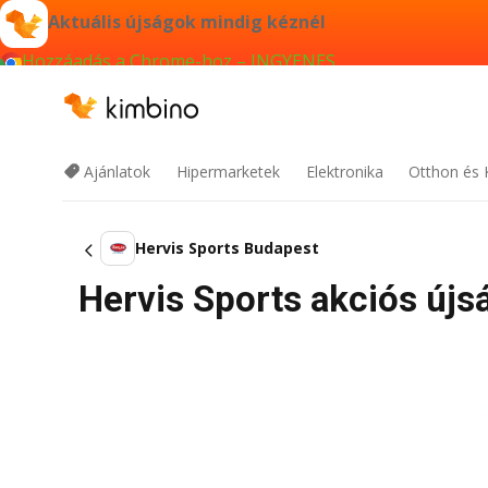
Aktuális újságok mindig kéznél
Hozzáadás a Chrome-hoz – INGYENES
Ajánlatok
Hipermarketek
Elektronika
Otthon és 
Hervis Sports Budapest
Hervis Sports akciós újs