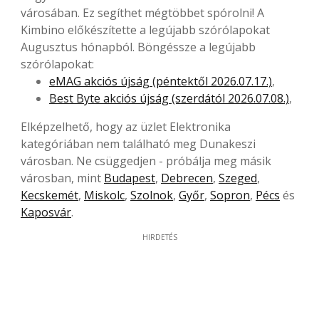
városában. Ez segíthet mégtöbbet spórolni! A
Kimbino előkészítette a legújabb szórólapokat
Augusztus hónapból. Böngéssze a legújabb
szórólapokat:
eMAG akciós újság (péntektől 2026.07.17.)
,
Best Byte akciós újság (szerdától 2026.07.08.)
,
Elképzelhető, hogy az üzlet Elektronika
kategóriában nem található meg Dunakeszi
városban. Ne csüggedjen - próbálja meg másik
városban, mint
Budapest
,
Debrecen
,
Szeged
,
Kecskemét
,
Miskolc
,
Szolnok
,
Győr
,
Sopron
,
Pécs
és
Kaposvár
.
HIRDETÉS