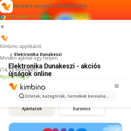
Aktuális újságok mindig kéznél
Hozzáadás a Chrome-hoz – INGYENES
Kimbino applikáció
Elektronika Dunakeszi
Minden ajánlat egy helyen
Elektronika Dunakeszi - akciós
(14,1 E értékelés)
újságok online
Nyissa meg a
Üzletek, kategóriák, termékek keresése...
Euronics
Ajánlatok