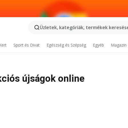
Üzletek, kategóriák, termékek keresése
Kert
Sport és Divat
Egészség és Szépség
Egyéb
Magazin
kciós újságok online