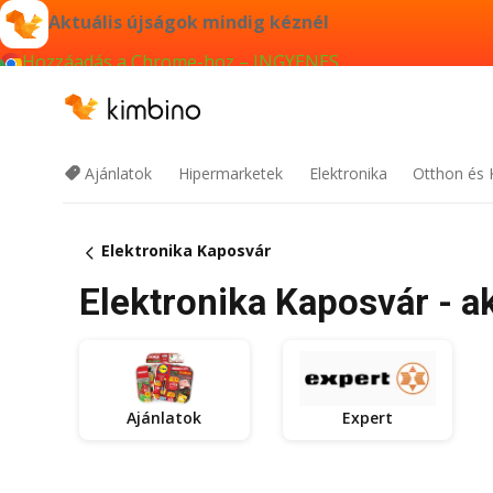
Aktuális újságok mindig kéznél
Hozzáadás a Chrome-hoz – INGYENES
Ajánlatok
Hipermarketek
Elektronika
Otthon és 
Elektronika Kaposvár
Elektronika Kaposvár - a
Ajánlatok
Expert