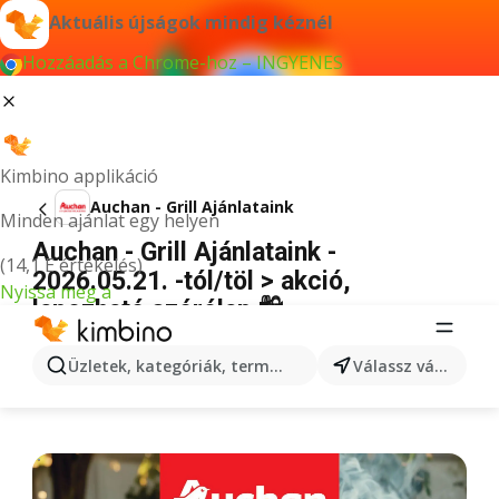
Aktuális újságok mindig kéznél
Hozzáadás a Chrome-hoz – INGYENES
Kimbino applikáció
Auchan - Grill Ajánlataink
Minden ajánlat egy helyen
Auchan - Grill Ajánlataink -
(14,1 E értékelés)
2026.05.21. -tól/töl > akció,
Nyissa meg a
lapozható szórólap 🛍️
HIRDETÉS
Üzletek, kategóriák, termékek keresése...
Válassz várost